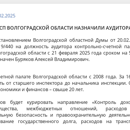
докладов и выступлений
Стандарты, методики и
методические рекомендации
02.2025
рская (финансовая)
Результаты проверок в КСП
КСП ВОЛГОГРАДСКОЙ ОБЛАСТИ НАЗНАЧИЛИ АУДИТОР
ть
Совет контрольно-счетных ор
тановлением Волгоградской областной Думы от 20.02
Волгоградской области
9/440 на должность аудитора контрольно-счетной па
гоградской области с 21 февраля 2025 года сроком на 
начен Буряков Алексей Владимирович.
етной палате Волгоградской области с 2008 года. За 1
ть от старшего инспектора до начальника инспекции.
ономики и финансов – свыше 20 лет.
ов будет курировать направление «Контроль дохо
мущества, межбюджетных отношений, расходо
ьную безопасность и правоохранительную деятельно
вание государственного долга, расходов на трансп