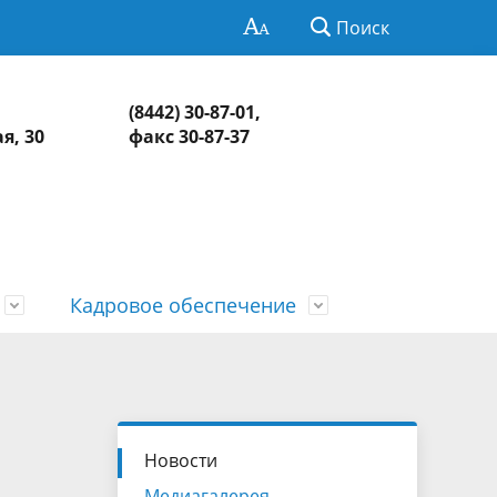
Поиск
(8442) 30-87-01,
я, 30
факс 30-87-37
Кадровое обеспечение
Нормативно-правовая база
Информация о контрольных и
СМИ о КСП
Обзоры и обобщенная информация
экспертно-аналитических
о результатах рассмотрения
едств
Контакты
мероприятиях
обращений и принятых мерах
Новости
Медиагалерея