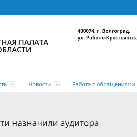
400074, г. Волгоград,
ул. Рабоче-Крестьянска
ТНАЯ ПАЛАТА
ОБЛАСТИ
сть
Новости
Работа с обращениями
а
 планы
лерея
приема
действие коррупции
Коллегия
Годовые отчеты
Видеогалерея
Интернет-приемная
Сведения о доходах
ционные системы
Использование бюджетных ср
сти назначили аудитора