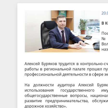
Экспертные заключения
Тезисы 
20.
Порядок обжалования
Бухгалте
В 
отчетнос
Пос
№ 
Вол
наз
Алексей Буряков трудится в контрольно-сч
работы в региональной палате прошел пу
профессиональной деятельности в сфере эк
На должности аудитора Алексей Буряк
использования государственного и
общегосударственные вопросы, национал
развитие предпринимательства, обслужи
дорожное хозяйство».