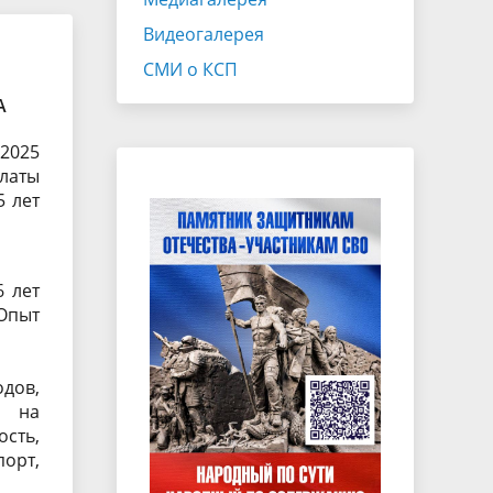
Экспертно-консультативный совет
Видеогалерея
Законотворчество
СМИ о КСП
Закупки
А
ганов
.2025
латы
5 лет
6 лет
 Опыт
дов,
в на
сть,
орт,