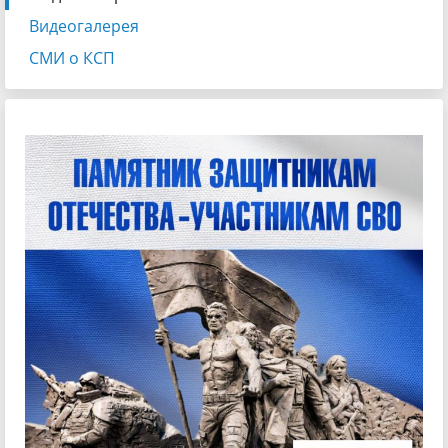
Видеогалерея
СМИ о КСП