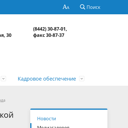
Поиск
(8442) 30-87-01,
я, 30
факс 30-87-37
Кадровое обеспечение
Нормативно-правовая база
Информация о контрольных и
СМИ о КСП
Обзоры и обобщенная информация
ода
экспертно-аналитических
о результатах рассмотрения
едств
Контакты
ской
мероприятиях
обращений и принятых мерах
Новости
Медиагалерея