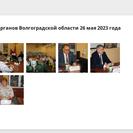
докладов и выступлений
Стандарты, методики и
методические рекомендации
рская (финансовая)
Результаты проверок в КСП
рганов Волгоградской области 26 мая 2023 года
ть
Совет контрольно-счетных ор
Волгоградской области