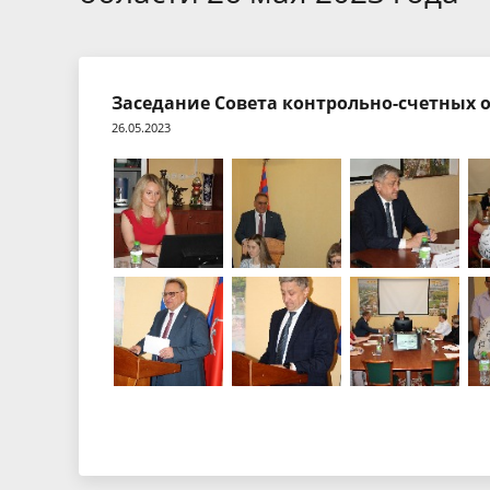
Экспертные заключения
Тезисы 
Порядок обжалования
Бухгалте
Заседание Совета контрольно-счетных о
отчетнос
26.05.2023