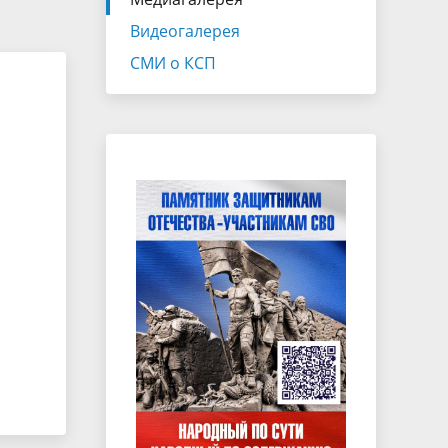
Экспертно-консультативный совет
Видеогалерея
Законотворчество
СМИ о КСП
Закупки
ганов