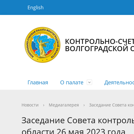
English
КОНТРОЛЬНО-СЧЕТ
ВОЛГОГРАДСКОЙ 
Главная
О палате
Деятельно
История КСП
Планы
Новости
Порядок рассмотрения
Государственная гражданская служба
Структур
Сводные
Медиага
График 
Противо
Новости
›
Медиагалерея
›
Заседание Совета ко
Информация о заключенных
Информа
Заседание Совета контрол
соглашениях
области 26 мая 2023 года