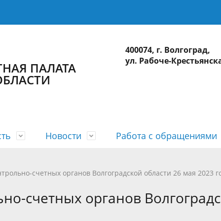
400074, г. Волгоград,
ул. Рабоче-Крестьянска
НАЯ ПАЛАТА
ОБЛАСТИ
сть
Новости
Работа с обращениями
а
 планы
лерея
приема
действие коррупции
Коллегия
Годовые отчеты
Видеогалерея
Интернет-приемная
Сведения о доходах
нтрольно-счетных органов Волгоградской области 26 мая 2023 г
ционные системы
Использование бюджетных ср
ьно-счетных органов Волгоград