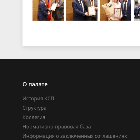
О палате
История КСП
Структура
Коллегия
Нормативно-правовая база
Информация о заключенных соглашениях