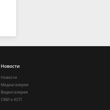
Новости
Новости
Медиагалерея
Видеогалерея
СМИ о КСП