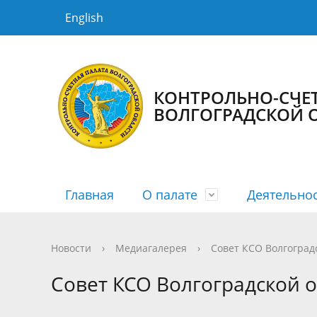
English
КОНТРОЛЬНО-СЧЕТ
ВОЛГОГРАДСКОЙ 
Главная
О палате
Деятельно
История КСП
Планы
Новости
Порядок рассмотрения
Государственная гражданская служба
Структур
Сводные
Медиага
График 
Противо
Новости
›
Медиагалерея
›
Совет КСО Волгоград
Информация о заключенных
Информа
Совет КСО Волгоградской о
соглашениях