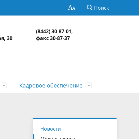
Поиск
(8442) 30-87-01,
я, 30
факс 30-87-37
Кадровое обеспечение
Нормативно-правовая база
Информация о контрольных и
СМИ о КСП
Обзоры и обобщенная информация
экспертно-аналитических
о результатах рассмотрения
едств
Контакты
мероприятиях
обращений и принятых мерах
Новости
Медиагалерея