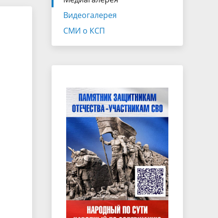
Экспертно-консультативный совет
Видеогалерея
Законотворчество
СМИ о КСП
Закупки
ганов