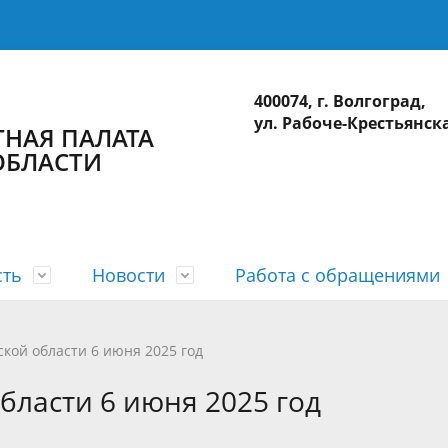
400074, г. Волгоград,
ул. Рабоче-Крестьянска
НАЯ ПАЛАТА
ОБЛАСТИ
сть
Новости
Работа с обращениями
а
 планы
лерея
приема
действие коррупции
Коллегия
Годовые отчеты
Видеогалерея
Интернет-приемная
Сведения о доходах
ской области 6 июня 2025 год
ционные системы
Использование бюджетных ср
бласти 6 июня 2025 год