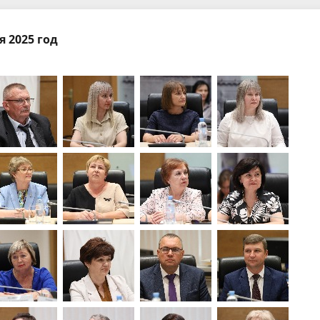
докладов и выступлений
Стандарты, методики и
методические рекомендации
 2025 год
рская (финансовая)
Результаты проверок в КСП
ть
Совет контрольно-счетных ор
Волгоградской области