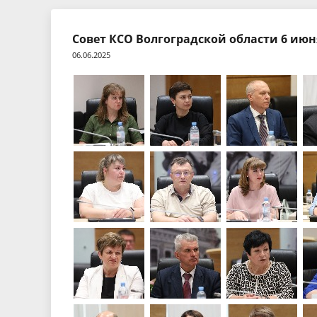
Экспертные заключения
Тезисы 
Совет КСО Волгоградской области 6 июня
06.06.2025
Порядок обжалования
Бухгалте
отчетнос