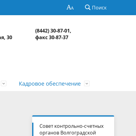
Поиск
(8442) 30-87-01,
я, 30
факс 30-87-37
Кадровое обеспечение
Нормативно-правовая база
Информация о контрольных и
СМИ о КСП
Обзоры и обобщенная информация
экспертно-аналитических
о результатах рассмотрения
едств
Контакты
мероприятиях
обращений и принятых мерах
Совет контрольно-счетных
органов Волгоградской