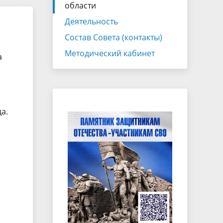
Экспертно-консультативный совет
области
Законотворчество
Деятельность
Состав Совета (контакты)
Закупки
Методический кабинет
а
ганов
а.