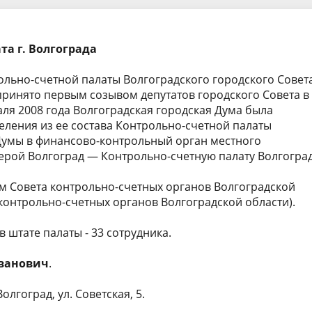
докладов и выступлений
Стандарты, методики и
методические рекомендации
та г. Волгограда
рская (финансовая)
Результаты проверок в КСП
ть
ольно-счетной палаты Волгоградского городского Совет
Совет контрольно-счетных ор
принято первым созывом депутатов городского Совета в
Волгоградской области
раля 2008 года Волгоградская городская Дума была
еления из ее состава Контрольно-счетной палаты
Думы в финансово-контрольный орган местного
ерой Волгоград — Контрольно-счетную палату Волгоград
ом Совета контрольно-счетных органов Волгоградской
 контрольно-счетных органов Волгоградской области).
в штате палаты - 33 сотрудника.
ванович
.
лгоград, ул. Советская, 5.