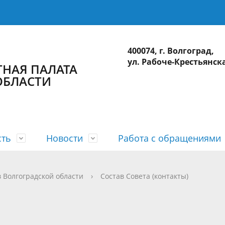
400074, г. Волгоград,
ул. Рабоче-Крестьянска
НАЯ ПАЛАТА
ОБЛАСТИ
сть
Новости
Работа с обращениями
а
 планы
лерея
приема
действие коррупции
Коллегия
Годовые отчеты
Видеогалерея
Интернет-приемная
Сведения о доходах
 Волгоградской области
›
Состав Совета (контакты)
ционные системы
Использование бюджетных ср