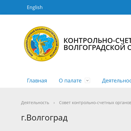
English
КОНТРОЛЬНО-СЧЕТ
ВОЛГОГРАДСКОЙ 
Главная
О палате
Деятельно
История КСП
Планы
Новости
Порядок рассмотрения
Государственная гражданская служба
Структур
Сводные
Медиага
График 
Противо
Деятельность
›
Совет контрольно-счетных органов
Информация о заключенных
Информа
г.Волгоград
соглашениях