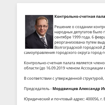
Экспертные заключения
Тезисы 
Контрольно-счетная пала
Порядок обжалования
Бухгалте
отчетнос
Решение о создании контр
народных депутатов было 
сентябре 1999 года. 6 фев
реорганизована путем выд
Волгоградской городской 
самоуправления городского округа город-г
Контрольно-счетная палата является член
области (до 16.09.2019 членом Ассоциации
В соответствии с утвержденной структурой, 
Председатель -
Мордвинцев Александр И
Юридический и почтовый адрес: 400056, г. Во