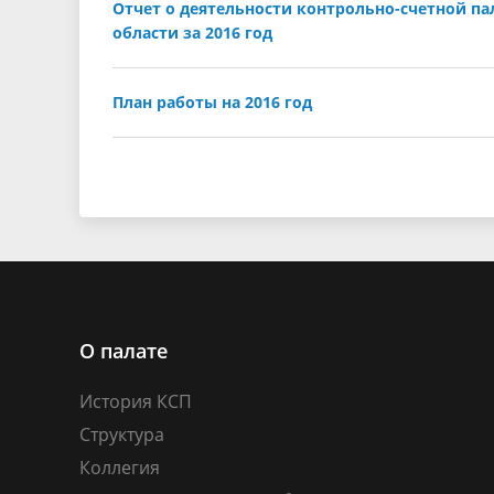
Отчет о деятельности контрольно-счетной п
области за 2016 год
План работы на 2016 год
О палате
История КСП
Структура
Коллегия