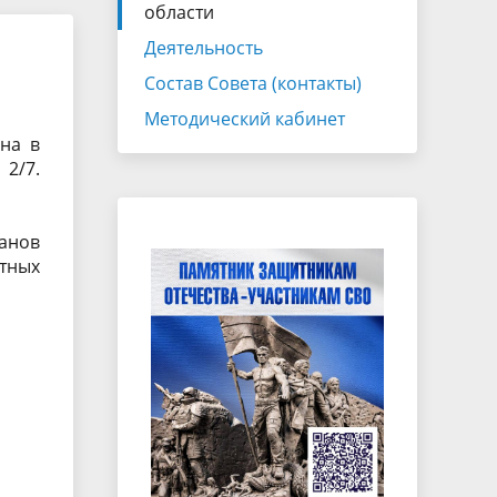
Экспертно-консультативный совет
области
Законотворчество
Деятельность
Состав Совета (контакты)
Закупки
Методический кабинет
ганов
на в
2/7.
ганов
тных