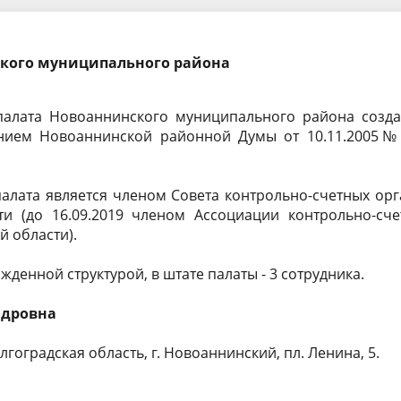
докладов и выступлений
Стандарты, методики и
методические рекомендации
ского муниципального района
рская (финансовая)
Результаты проверок в КСП
ть
Совет контрольно-счетных ор
палата Новоаннинского муниципального района созда
ением Новоаннинской районной Думы от 10.11.2005№ 
Волгоградской области
алата является членом Совета контрольно-счетных ор
ти (до 16.09.2019 членом Ассоциации контрольно-сче
й области).
ржденной структурой, в штате палаты - 3 сотрудника.
ндровна
гоградская область, г. Новоаннинский, пл. Ленина, 5.