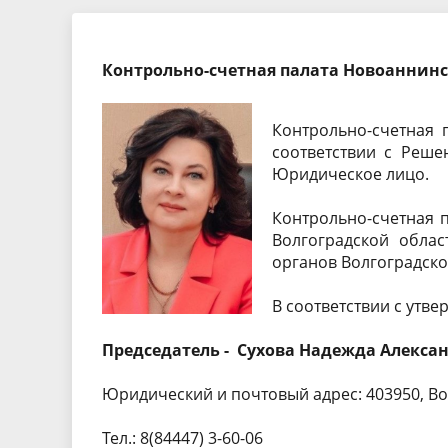
Экспертные заключения
Тезисы 
Контрольно-счетная палата Новоаннин
Порядок обжалования
Бухгалте
отчетнос
Контрольно-счетная 
соответствии с Реш
Юридическое лицо.
Контрольно-счетная п
Волгоградской облас
органов Волгоградско
В соответствии с утве
Председатель -
Сухова Надежда Алекса
Юридический и почтовый адрес: 403950, Вол
Тел.: 8(84447) 3-60-06