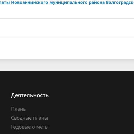
алаты Новоаннинского муниципального района Волгоградс
Деятельность
Планы
Сводные планы
Годовые отчеты