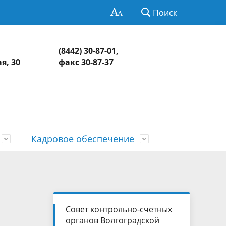
Поиск
(8442) 30-87-01,
я, 30
факс 30-87-37
Кадровое обеспечение
Нормативно-правовая база
Информация о контрольных и
СМИ о КСП
Обзоры и обобщенная информация
экспертно-аналитических
о результатах рассмотрения
едств
Контакты
мероприятиях
обращений и принятых мерах
Совет контрольно-счетных
органов Волгоградской