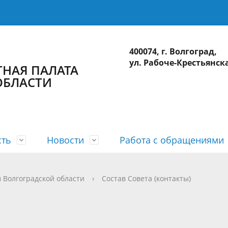
400074, г. Волгоград,
ул. Рабоче-Крестьянска
НАЯ ПАЛАТА
ОБЛАСТИ
сть
Новости
Работа с обращениями
а
 планы
лерея
приема
действие коррупции
Коллегия
Годовые отчеты
Видеогалерея
Интернет-приемная
Сведения о доходах
 Волгоградской области
›
Состав Совета (контакты)
ционные системы
Использование бюджетных ср