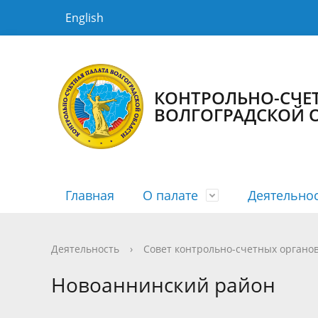
English
КОНТРОЛЬНО-СЧЕТ
ВОЛГОГРАДСКОЙ 
Главная
О палате
Деятельно
История КСП
Планы
Новости
Порядок рассмотрения
Государственная гражданская служба
Структур
Сводные
Медиага
График 
Противо
Деятельность
›
Совет контрольно-счетных органов
Информация о заключенных
Информа
Новоаннинский район
соглашениях